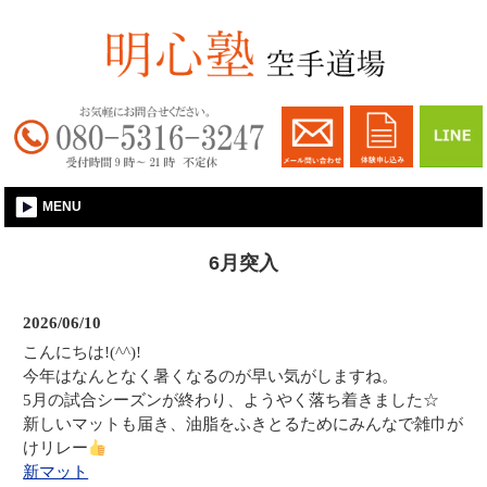
大和郡山│空手習い事│明心塾空手道場
MENU
6月突入
2026/06/10
こんにちは!(^^)!
今年はなんとなく暑くなるのが早い気がしますね。
5月の試合シーズンが終わり、ようやく落ち着きました☆
新しいマットも届き、油脂をふきとるためにみんなで雑巾が
けリレー
新マット