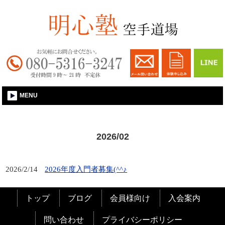
大和郡山│空手習い事│明心塾空手道場
MENU
2026/02
2026/2/14
2026年度入門者募集(^^♪
トップ
ブログ
会員様向け
入会案内
問い合わせ
プライバシーポリシー